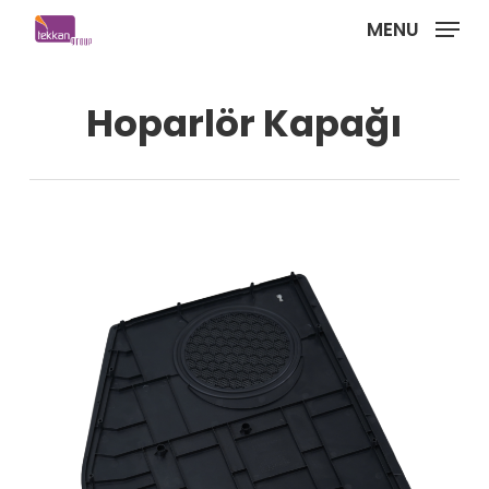
Skip
MENU
to
main
content
Hoparlör Kapağı